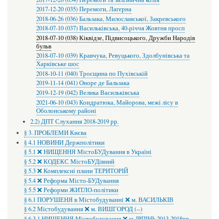
2017-12-20 (035) Перемоги, Лагерна
2018-06-26 (036) Бальзака, Милославської, Закревського
2018-07-10 (037) Васильківська, 40-річчя Жовтня просп
2018-07-10 (038) Кіквідзе, Підвисоцького, Дружби Народів
бульв
2018-07-10 (039) Кравчука, Ревуцького, Здолбунівська та
Харківське шос
2018-10-11 (040) Троєщина по Пухівській
2019-11-14 (041) Оноре де Бальзака
2019-12-19 (042) Велика Васильківська
2021-06-10 (043) Кондратюка, Майорова, межі лісу в
Оболонському районі
2.2) ДПТ Слухання 2018-2019 рр.
§ 3. ПРОБЛЕМИ Києва
§ 4.1 НОВИНИ Держполітики
§ 5.1 ❌ НИЩЕННЯ МістоБУДування в Україні
§ 5.2 ❌ КОДЕКС МістоБУДівний
§ 5.3 ❌ Комплексні плани ТЕРИТОРІЙ
§ 5.4 ❌ Реформа Місто-БУДування
§ 5.5 ❌ Реформи ЖИТЛО-політики
§ 6.1 ПОРУШЕНЯ в Містобудуванні ❌ м. ВАСИЛЬКІВ
§ 6.2 Містобудування ❌ м. ВИШГОРОД (--)
§ 6.3.1 НИЩЕННЯ Містобудування ❌ м. ІРПІНЬ 2013-2018рр