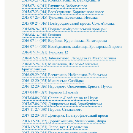
2015-05-21 (012) Крижанівського, Вернадського
2015-07-16 (013) Глушкова, Заболотного
2015-07-23 (014) Возз’єднання, Харківського шосе
2015-07-23 (015) Туполева, Естонська, Невська
2015-09-24 (016) Повітрофлотський просп, Солом'янська
2015-09-24 (017) Подільсько-Куренівський пром р-н
2016-04-14 (018) Биківня
2016-07-14 (019) Вербова, Куренівська, Богатирська
2016-07-14 (020) Возз'єднання, залізниця, Броварський просп
2016-07-14 (021) Туполєва 12
2016-07-21 (022) Заболотного, Лебедєва та Метрологічна
2016-07-28 (023) Мілютенка, Шолом-Алейхема,
Братиславська
2016-09-29 (024) Електриків, Набережно-Рибальська
2016-12-20 (025) Микільська Слобідка
2016-12-20 (026) Народного Ополчення, Ернста, Пулюя
2017-04-04 (027) Теремки ІІІ новий
2017-04-06 (028) Саперно-Слобідська та Науки
2017-07-06 (029) Дніпровська наб, Здолбунівська
2017-11-27 (030) Перова, Стальського
2017-12-20 (031) Донецька, Повітрофлотський просп
2017-12-20 (032) Дорогожицька, Мельникова, Якіра
2017-12-20 (033) Лепсе, вул. Суздальська
2017-12-20 (034) Перемоги та залізнична колія