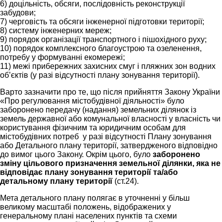
6) доцільність, обсяги, послідовність реконструкції
забудови;
7) черговість та обсяги інженерної підготовки території;
8) систему інженерних мереж;
9) порядок організації транспортного і пішохідного руху;
10) порядок комплексного благоустрою та озеленення,
потребу у формуванні екомережі;
11) межі прибережних захисних смуг і пляжних зон водних
об’єктів (у разі відсутності плану зонування території).
Варто зазначити про те, що після прийняття Закону України
«Про регулювання містобудівної діяльності» було
заборонено передачу (надання) земельних ділянок із
земель державної або комунальної власності у власність чи
користування фізичним та юридичним особам для
містобудівних потреб у разі відсутності Плану зонування
або Детального плану території, затвердженого відповідно
до вимог цього Закону. Окрім цього, було
заборонено
зміну цільового призначення земельної ділянки, яка не
відповідає плану зонування території та/або
детальному плану території
(ст.24).
Мета детального плану полягає в уточненні у більш
великому масштабі положень, відображених у
генеральному плані населених пунктів та схеми