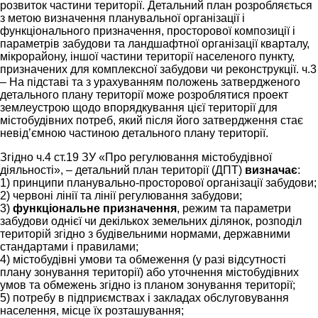
розвиток частини території. Детальний план розробляється
з метою визначення планувальної організації і
функціонального призначення, просторової композиції і
параметрів забудови та ландшафтної організації кварталу,
мікрорайону, іншої частини території населеного пункту,
призначених для комплексної забудови чи реконструкції. ч.3
– На підставі та з урахуванням положень затвердженого
детального плану території може розроблятися проект
землеустрою щодо впорядкування цієї території для
містобудівних потреб, який після його затвердження стає
невід’ємною частиною детального плану території.
Згідно ч.4 ст.19 ЗУ «Про регулювання містобудівної
діяльності», – детальний план території (ДПТ)
визначає
:
1) принципи планувально-просторової організації забудови;
2) червоні лінії та лінії регулювання забудови;
3)
функціональне призначення
, режим та параметри
забудови однієї чи декількох земельних ділянок, розподіл
територій згідно з будівельними нормами, державними
стандартами і правилами;
4) містобудівні умови та обмеження (у разі відсутності
плану зонування території) або уточнення містобудівних
умов та обмежень згідно із планом зонування території;
5) потребу в підприємствах і закладах обслуговування
населення, місце їх розташування;