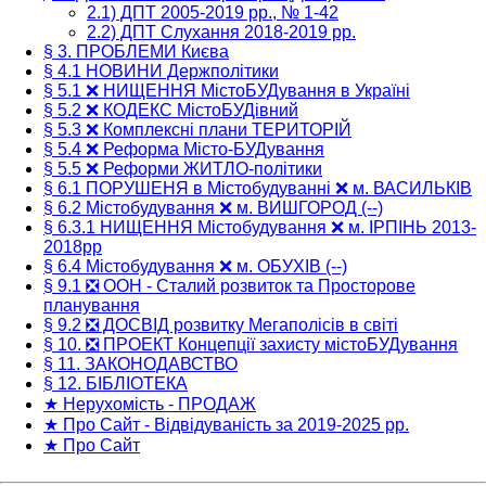
2.1) ДПТ 2005-2019 рр., № 1-42
2.2) ДПТ Слухання 2018-2019 рр.
§ 3. ПРОБЛЕМИ Києва
§ 4.1 НОВИНИ Держполітики
§ 5.1 ❌ НИЩЕННЯ МістоБУДування в Україні
§ 5.2 ❌ КОДЕКС МістоБУДівний
§ 5.3 ❌ Комплексні плани ТЕРИТОРІЙ
§ 5.4 ❌ Реформа Місто-БУДування
§ 5.5 ❌ Реформи ЖИТЛО-політики
§ 6.1 ПОРУШЕНЯ в Містобудуванні ❌ м. ВАСИЛЬКІВ
§ 6.2 Містобудування ❌ м. ВИШГОРОД (--)
§ 6.3.1 НИЩЕННЯ Містобудування ❌ м. ІРПІНЬ 2013-
2018рр
§ 6.4 Містобудування ❌ м. ОБУХІВ (--)
§ 9.1 ❎ ООН - Сталий розвиток та Просторове
планування
§ 9.2 ❎ ДОСВІД розвитку Мегаполісів в світі
§ 10. ❎ ПРОЕКТ Концепції захисту містоБУДування
§ 11. ЗАКОНОДАВСТВО
§ 12. БІБЛІОТЕКА
★ Нерухомість - ПРОДАЖ
★ Про Сайт - Відвідуваність за 2019-2025 рр.
★ Про Сайт