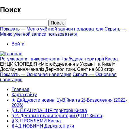
Перейти
Поиск
к
основному
Поиск
содержанию
Показать — Меню учётной записи пользователя
Скрыть —
Меню учётной записи пользователя
Меню
учётной
Войти
записи
пользователя
Регулювання, використання і забудова території Києва
ЕНЦИКЛОПЕДІЯ «Містобудування в Україні та Києві».
Дослідження+аналіз Держполітики. Сайт на 600 стор
Показать — Основная навигация
Скрыть — Основная
навигация
Основная
навигация
Главная
Карта сайту
★ Дайджести новин: 1)-Війна та 2)-Визволення (2022-
2026)
§ 1. ПЛАНУВАННЯ території Києва
§ 2. Детальні плани територій (ДПТ) Києва
§ 3. ПРОБЛЕМИ Києва
§ 4.1 НОВИНИ Держполітики