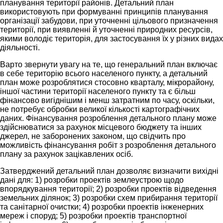
планування території районів. Детальний план
використовують при формуванні принципів планування
організації забудови, при уточненні цільового призначення
території, при виявленні й уточненні природних ресурсів,
якими володіє територія, для застосування їх у різних видах
діяльності.
Варто звернути увагу на те, що генеральний план включає
в себе територію всього населеного пункту, а детальний
план може розроблятися стосовно кварталу, мікрорайону,
іншої частини території населеного пункту та є більш
фінансово вигіднішим і менш затратним по часу, оскільки,
не потребує обробки великої кількості картографічних
даних. Фінансування розроблення детального плану може
здійснюватися за рахунок місцевого бюджету та інших
джерел, не заборонених законом, що свідчить про
можливість фінансування робіт з розроблення детального
плану за рахунок зацікавлених осіб.
Затверджений детальний план дозволяє визначити вихідні
дані для: 1) розробки проектів землеустрою щодо
впорядкування території; 2) розробки проектів відведення
земельних ділянок; 3) розробки схем прибирання території
та санітарної очистки; 4) розробки проектів інженерних
мереж і споруд; 5) розробки проектів транспортної