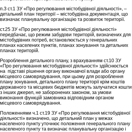
п.3 ст.1 ЗУ «Про регулювання містобудівної діяльності», –
детальний план території – містобудівна документація, що
визначає планувальну організацію та розвиток території.
ст.25 ЗУ «Про регулювання містобудівної діяльності»
передбачає, що режим забудови територій, визначених для
містобудівних потреб, встановлюється у генеральних
планах населених пунктів, планах зонування та детальних
планах територій.
Розроблення детального плану, з врахуванням ст.10 ЗУ
«Про регулювання містобудівної діяльності» здійснюється
на підставі рішення органу виконавчої влади або органу
місцевого самоврядування, при цьому для розроблення
плану зонування, детального плану території крім коштів
державного та місцевих бюджетів можуть залучатися кошти
з інших джерел, не заборонених законом, за умови
виконання функцій замовника відповідним органом
місцевого самоврядування.
Положеннями ч.1 ст.19 ЗУ «Про регулювання містобудівної
діяльності» визначено, що детальний план у межах
населеного пункту уточнює положення генерального плану
населеного пункту та визначає планувальну організацію і