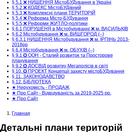
§ 5.1 ❌ НИЩЕННЯ МістоБУДування в Україні
§ 5.2 ❌ КОДЕКС МістоБУДівний
§ 5.3 ❌ Комплексні плани ТЕРИТОРІЙ
§ 5.4 ❌ Реформа Місто-БУДування
§ 5.5 ❌ Реформи ЖИТЛО-політики
§ 6.1 ПОРУШЕНЯ в Містобудуванні ❌ м. ВАСИЛЬКІВ
§ 6.2 Містобудування ❌ м. ВИШГОРОД (--)
§ 6.3.1 НИЩЕННЯ Містобудування ❌ м. ІРПІНЬ 2013-
2018рр
§ 6.4 Містобудування ❌ м. ОБУХІВ (--)
§ 9.1 ❎ ООН - Сталий розвиток та Просторове
планування
§ 9.2 ❎ ДОСВІД розвитку Мегаполісів в світі
§ 10. ❎ ПРОЕКТ Концепції захисту містоБУДування
§ 11. ЗАКОНОДАВСТВО
§ 12. БІБЛІОТЕКА
★ Нерухомість - ПРОДАЖ
★ Про Сайт - Відвідуваність за 2019-2025 рр.
★ Про Сайт
Главная
Строка
Детальні плани територій
навигации