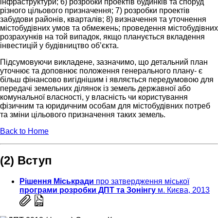
інфраструктури; 6) розробки проектів будинків та споруд
різного цільового призначення; 7) розробки проектів
забудови районів, кварталів; 8) визначення та уточнення
містобудівних умов та обмежень; проведення містобудівних
розрахунків на той випадок, якщо планується вкладення
інвестицій у будівництво об’єкта.
Підсумовуючи викладене, зазначимо, що детальний план
уточнює та доповнює положення генерального плану- є
більш фінансово вигіднішим і являється передумовою для
передачі земельних ділянок із земель державної або
комунальної власності, у власність чи користування
фізичним та юридичним особам для містобудівних потреб
та зміни цільового призначення таких земель.
Back to Home
(2) Вступ
Рішення Міськради
про затвердження міської
програми розробки ДПТ та Зонінгу
м. Києва, 2013