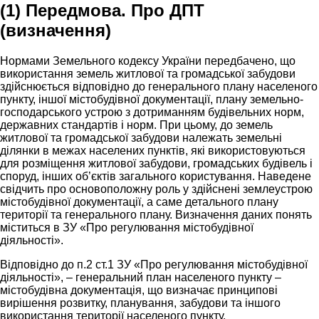
(1) Передмова. Про ДПТ
(визначення)
Нормами Земельного кодексу України передбачено, що
використання земель житлової та громадської забудови
здійснюється відповідно до генерального плану населеного
пункту, іншої містобудівної документації, плану земельно-
господарського устрою з дотриманням будівельних норм,
державних стандартів і норм. При цьому, до земель
житлової та громадської забудови належать земельні
ділянки в межах населених пунктів, які використовуються
для розміщення житлової забудови, громадських будівель і
споруд, інших об’єктів загального користування. Наведене
свідчить про основоположну роль у здійснені землеустрою
містобудівної документації, а саме детального плану
території та генерального плану. Визначення даних понять
міститься в ЗУ «Про регулювання містобудівної
діяльності».
Відповідно до п.2 ст.1 ЗУ «Про регулювання містобудівної
діяльності», – генеральний план населеного пункту –
містобудівна документація, що визначає принципові
вирішення розвитку, планування, забудови та іншого
використання території населеного пункту.