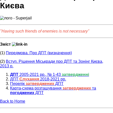
Києва
"Having such friends of enemies is not necessary"
Зміст
(1)
Передмова. Про ДПТ (визначення)
(2)
Вступ. Рішення Міськради про ДПТ та Зонінг Києва,
2013 р.
ДПТ
2005-2021 рр., № 1-43
затвердженні
ДПТ
Слухання
2018-2021 рр.
Перелік
затверджених
ДПТ
Карта-схема розташування
затверджених
та
погоджених
ДПТ
Back to Home