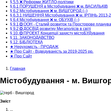
§ 5.5 ❌ Реформи ЖИТЛО-політики
§ 6.1 ПОРУШЕНЯ в Містобудуванні ❌ м. ВАСИЛЬКІВ
§ 6.2 Містобудування ❌ м. ВИШГОРОД (--)
§ 6.3.1 НИЩЕННЯ Містобудування ❌ м. ІРПІНЬ 2013-
§ 6.4 Містобудування ❌ м. ОБУХІВ (--)
§ 9.1 ❎ ООН - Сталий розвиток та Просторове планув
§ 9.2 ❎ ДОСВІД розвитку Мегаполісів в світі
§ 10. ❎ ПРОЕКТ Концепції захисту містоБУДування
§ 11. ЗАКОНОДАВСТВО
§ 12. БІБЛІОТЕКА
★ Нерухомість - ПРОДАЖ
★ Про Сайт - Відвідуваність за 2019-2025 рр.
★ Про Сайт
Главная
Строка
Містобудування - м. Вишго
навигации
Зміст
...