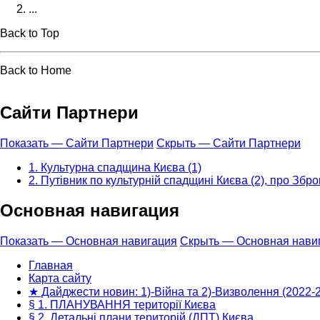
...
Back to Top
Back to Home
Сайти Партнери
Показать — Сайти Партнери
Скрыть — Сайти Партнери
1. Культурна спадщина Києва (1)
2. Путівник по культурній спадщині Києва (2), про Зброю
Основная навигация
Показать — Основная навигация
Скрыть — Основная нави
Главная
Карта сайту
★ Дайджести новин: 1)-Війна та 2)-Визволення (2022-
§ 1. ПЛАНУВАННЯ території Києва
§ 2. Детальні плани територій (ДПТ) Києва