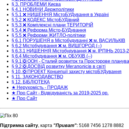
§ 3. ПРОБЛЕМИ Києва
§ 4.1 НОВИНИ Держполітики
§ 5.1 ❌ НИЩЕННЯ МістоБУДування в Україні
§ 5.2 ❌ КОДЕКС МістоБУДівний
§ 5.3 ❌ Комплексні плани ТЕРИТОРІЙ
§ 5.4 ❌ Реформа Місто-БУДування
§ 5.5 ❌ Реформи ЖИТЛО-політики
§ 6.1 ПОРУШЕНЯ в Містобудуванні ❌ м. ВАСИЛЬКІВ
§ 6.2 Містобудування ❌ м. ВИШГОРОД (--)
§ 6.3.1 НИЩЕННЯ Містобудування ❌ м. ІРПІНЬ 2013-
§ 6.4 Містобудування ❌ м. ОБУХІВ (--)
§ 9.1 ❎ ООН - Сталий розвиток та Просторове планув
§ 9.2 ❎ ДОСВІД розвитку Мегаполісів в світі
§ 10. ❎ ПРОЕКТ Концепції захисту містоБУДування
§ 11. ЗАКОНОДАВСТВО
§ 12. БІБЛІОТЕКА
★ Нерухомість - ПРОДАЖ
★ Про Сайт - Відвідуваність за 2019-2025 рр.
★ Про Сайт
Підтримка сайту
, карта
"Приват"
: 5168 7456 1278 8882