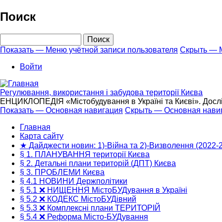
Перейти
Поиск
к
основному
Поиск
содержанию
Показать — Меню учётной записи пользователя
Скрыть — М
Меню
Войти
учётной
записи
Регулювання, використання і забудова території Києва
пользователя
ЕНЦИКЛОПЕДІЯ «Містобудування в Україні та Києві». Дослі
Показать — Основная навигация
Скрыть — Основная нави
Основная
Главная
навигация
Карта сайту
★ Дайджести новин: 1)-Війна та 2)-Визволення (2022-
§ 1. ПЛАНУВАННЯ території Києва
§ 2. Детальні плани територій (ДПТ) Києва
§ 3. ПРОБЛЕМИ Києва
§ 4.1 НОВИНИ Держполітики
§ 5.1 ❌ НИЩЕННЯ МістоБУДування в Україні
§ 5.2 ❌ КОДЕКС МістоБУДівний
§ 5.3 ❌ Комплексні плани ТЕРИТОРІЙ
§ 5.4 ❌ Реформа Місто-БУДування