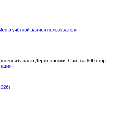
еню учётной записи пользователя
дження+аналіз Держполітики. Сайт на 600 стор
гация
2026)