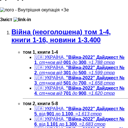
Зміст
Війна (неоголошена) том 1-4,
книги 1-16, новини 1-3.400
том 1, книги 1-4
🇺🇦 УКРАЇНА,
"Війна-2022"
Дайджест №
1
.
ст+нов
від
001
до
300
, =
1.788 стор
🇺🇦 УКРАЇНА,
"Війна-2022"
Дайджест №
2
.
ст+нов
від
301
до
500
, =
1.599 стор
🇺🇦 УКРАЇНА,
"Війна-2022"
Дайджест №
3
.
ст+нов
від
501
до
700
, =
1.658 стор
🇺🇦 УКРАЇНА,
"Війна-2022"
Дайджест №
4
.
ст+нов
від
701
до
900
, =
1.620 стор
том 2, книги 5-8
🇺🇦
УКРАЇНА,
"Війна-2022"
Дайджест №
5
. від
901
до
1.100
, =
1.613 cтор
🇺🇦 УКРАЇНА,
"Війна-2022"
Дайджест №
6
, від
1.101
до
1.300
, =
1.683 cтор