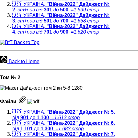
🇺🇦 УКРАЇНА,
"Війна-2022"
Дайджест №
2
.
ст+нов
від
301
до
500
, =
1.599 стор
🇺🇦 УКРАЇНА,
"Війна-2022"
Дайджест №
3
.
ст+нов
від
501
до
700
, =
1.658 стор
🇺🇦 УКРАЇНА,
"Війна-2022"
Дайджест №
4
.
ст+нов
від
701
до
900
, =
1.620 стор
Back to Top
Back to Home
Том № 2
Файли
🇺🇦
УКРАЇНА,
"Війна-2022"
Дайджест № 5
.
від
901
до
1.100
, =
1.613 cтор
🇺🇦 УКРАЇНА,
"Війна-2022"
Дайджест № 6
,
від
1.101
до
1.300
, =
1.683 cтор
🇺🇦 УКРАЇНА,
"Війна-2022"
Дайджест № 7
,