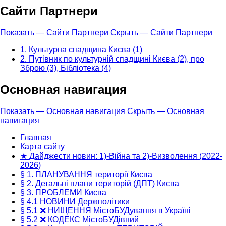
Сайти Партнери
Показать — Сайти Партнери
Скрыть — Сайти Партнери
1. Культурна спадщина Києва (1)
2. Путівник по культурній спадщині Києва (2), про
Зброю (3), Бібліотека (4)
Основная навигация
Показать — Основная навигация
Скрыть — Основная
навигация
Главная
Карта сайту
★ Дайджести новин: 1)-Війна та 2)-Визволення (2022-
2026)
§ 1. ПЛАНУВАННЯ території Києва
§ 2. Детальні плани територій (ДПТ) Києва
§ 3. ПРОБЛЕМИ Києва
§ 4.1 НОВИНИ Держполітики
§ 5.1 ❌ НИЩЕННЯ МістоБУДування в Україні
§ 5.2 ❌ КОДЕКС МістоБУДівний