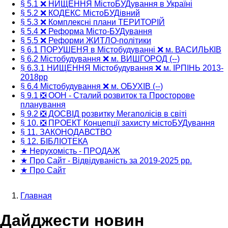
§ 5.1 ❌ НИЩЕННЯ МістоБУДування в Україні
§ 5.2 ❌ КОДЕКС МістоБУДівний
§ 5.3 ❌ Комплексні плани ТЕРИТОРІЙ
§ 5.4 ❌ Реформа Місто-БУДування
§ 5.5 ❌ Реформи ЖИТЛО-політики
§ 6.1 ПОРУШЕНЯ в Містобудуванні ❌ м. ВАСИЛЬКІВ
§ 6.2 Містобудування ❌ м. ВИШГОРОД (--)
§ 6.3.1 НИЩЕННЯ Містобудування ❌ м. ІРПІНЬ 2013-
2018рр
§ 6.4 Містобудування ❌ м. ОБУХІВ (--)
§ 9.1 ❎ ООН - Сталий розвиток та Просторове
планування
§ 9.2 ❎ ДОСВІД розвитку Мегаполісів в світі
§ 10. ❎ ПРОЕКТ Концепції захисту містоБУДування
§ 11. ЗАКОНОДАВСТВО
§ 12. БІБЛІОТЕКА
★ Нерухомість - ПРОДАЖ
★ Про Сайт - Відвідуваність за 2019-2025 рр.
★ Про Сайт
Главная
Строка
Дайджести новин
навигации