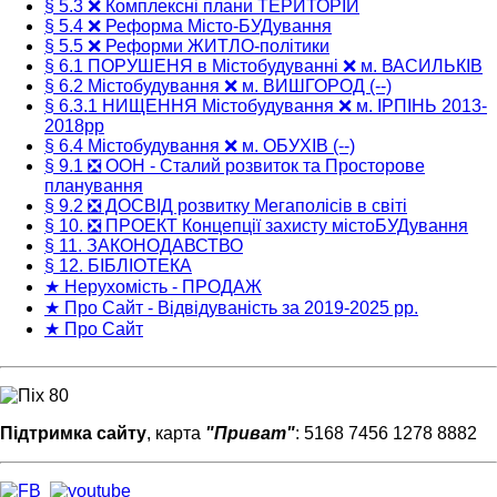
§ 5.3 ❌ Комплексні плани ТЕРИТОРІЙ
§ 5.4 ❌ Реформа Місто-БУДування
§ 5.5 ❌ Реформи ЖИТЛО-політики
§ 6.1 ПОРУШЕНЯ в Містобудуванні ❌ м. ВАСИЛЬКІВ
§ 6.2 Містобудування ❌ м. ВИШГОРОД (--)
§ 6.3.1 НИЩЕННЯ Містобудування ❌ м. ІРПІНЬ 2013-
2018рр
§ 6.4 Містобудування ❌ м. ОБУХІВ (--)
§ 9.1 ❎ ООН - Сталий розвиток та Просторове
планування
§ 9.2 ❎ ДОСВІД розвитку Мегаполісів в світі
§ 10. ❎ ПРОЕКТ Концепції захисту містоБУДування
§ 11. ЗАКОНОДАВСТВО
§ 12. БІБЛІОТЕКА
★ Нерухомість - ПРОДАЖ
★ Про Сайт - Відвідуваність за 2019-2025 рр.
★ Про Сайт
Підтримка сайту
, карта
"Приват"
: 5168 7456 1278 8882