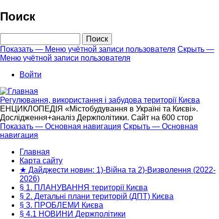
Перейти
Поиск
к
основному
Поиск
содержанию
Показать — Меню учётной записи пользователя
Скрыть —
Меню учётной записи пользователя
Меню
учётной
Войти
записи
пользователя
Регулювання, використання і забудова території Києва
ЕНЦИКЛОПЕДІЯ «Містобудування в Україні та Києві».
Дослідження+аналіз Держполітики. Сайт на 600 стор
Показать — Основная навигация
Скрыть — Основная
навигация
Основная
навигация
Главная
Карта сайту
★ Дайджести новин: 1)-Війна та 2)-Визволення (2022-
2026)
§ 1. ПЛАНУВАННЯ території Києва
§ 2. Детальні плани територій (ДПТ) Києва
§ 3. ПРОБЛЕМИ Києва
§ 4.1 НОВИНИ Держполітики