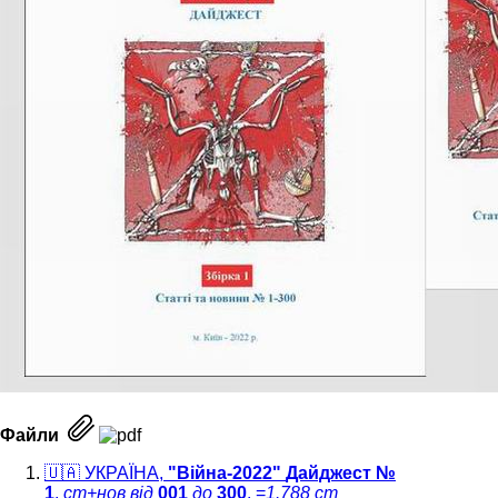
Файли
🇺🇦 УКРАЇНА,
"Війна-2022"
Дайджест №
1
.
ст+нов
від
001
до
300
, =
1.788 ст