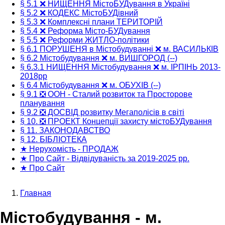
§ 5.1 ❌ НИЩЕННЯ МістоБУДування в Україні
§ 5.2 ❌ КОДЕКС МістоБУДівний
§ 5.3 ❌ Комплексні плани ТЕРИТОРІЙ
§ 5.4 ❌ Реформа Місто-БУДування
§ 5.5 ❌ Реформи ЖИТЛО-політики
§ 6.1 ПОРУШЕНЯ в Містобудуванні ❌ м. ВАСИЛЬКІВ
§ 6.2 Містобудування ❌ м. ВИШГОРОД (--)
§ 6.3.1 НИЩЕННЯ Містобудування ❌ м. ІРПІНЬ 2013-
2018рр
§ 6.4 Містобудування ❌ м. ОБУХІВ (--)
§ 9.1 ❎ ООН - Сталий розвиток та Просторове
планування
§ 9.2 ❎ ДОСВІД розвитку Мегаполісів в світі
§ 10. ❎ ПРОЕКТ Концепції захисту містоБУДування
§ 11. ЗАКОНОДАВСТВО
§ 12. БІБЛІОТЕКА
★ Нерухомість - ПРОДАЖ
★ Про Сайт - Відвідуваність за 2019-2025 рр.
★ Про Сайт
Главная
Строка
Містобудування - м.
навигации