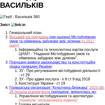
ВАСИЛЬКІВ
Зміст
Генеральний план.
Восьмий рік порушень
при наданні Містобудівних
умов та обмежень забудови зем. ділянки
(із 2017
року)
:
Інформаційна та технологічна картки послуги
ЦНАП - "Надання Містобудівних умов та
обмежень забудови зем. ділянки".
Порушені вимоги законодавства та конституційні
права громадян України
:
ЗУ - Про регулювання містобудівної діяльності
- ст 29
ЗУ - Про адмін послуги - п 8 ст 9 від 2018
Конституція України - ст 19
Громадська організація "Культурна-Держава"
2025-08-
26 почала оскаржувати
порушеня, звернулась до:
Управління містобудування та архітектури -
отримали "неправомірну відмову"
Голови міськради