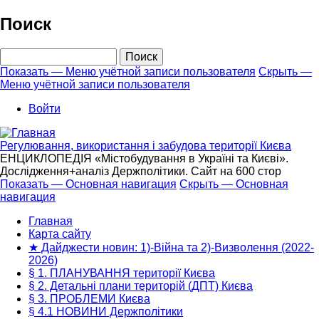
Перейти
Поиск
к
основному
Поиск
содержанию
Показать — Меню учётной записи пользователя
Скрыть —
Меню учётной записи пользователя
Меню
учётной
Войти
записи
пользователя
Регулювання, використання і забудова території Києва
ЕНЦИКЛОПЕДІЯ «Містобудування в Україні та Києві».
Дослідження+аналіз Держполітики. Сайт на 600 стор
Показать — Основная навигация
Скрыть — Основная
навигация
Основная
навигация
Главная
Карта сайту
★ Дайджести новин: 1)-Війна та 2)-Визволення (2022-
2026)
§ 1. ПЛАНУВАННЯ території Києва
§ 2. Детальні плани територій (ДПТ) Києва
§ 3. ПРОБЛЕМИ Києва
§ 4.1 НОВИНИ Держполітики