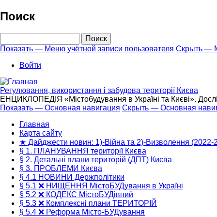
Перейти
Поиск
к
основному
Поиск
содержанию
Показать — Меню учётной записи пользователя
Скрыть — М
Меню
Войти
учётной
записи
Регулювання, використання і забудова території Києва
пользователя
ЕНЦИКЛОПЕДІЯ «Містобудування в Україні та Києві». Дослі
Показать — Основная навигация
Скрыть — Основная нави
Основная
Главная
навигация
Карта сайту
★ Дайджести новин: 1)-Війна та 2)-Визволення (2022-
§ 1. ПЛАНУВАННЯ території Києва
§ 2. Детальні плани територій (ДПТ) Києва
§ 3. ПРОБЛЕМИ Києва
§ 4.1 НОВИНИ Держполітики
§ 5.1 ❌ НИЩЕННЯ МістоБУДування в Україні
§ 5.2 ❌ КОДЕКС МістоБУДівний
§ 5.3 ❌ Комплексні плани ТЕРИТОРІЙ
§ 5.4 ❌ Реформа Місто-БУДування