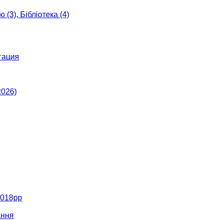
 (3), Бібліотека (4)
гация
2026)
2018рр
ання