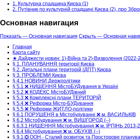
1. Культурна спадщина Києва (1)
2. Путівник по культурній спадщині Києва (2), про Зброю
Основная навигация
Показать — Основная навигация
Скрыть — Основная нави
Главная
Карта сайту
★ Дайджести новин: 1)-Війна та 2)-Визволення (2022-
§ 1. ПЛАНУВАННЯ території Києва
§ 2. Детальні плани територій (ДПТ) Києва
§ 3. ПРОБЛЕМИ Києва
§ 4.1 НОВИНИ Держполітики
§ 5.1 ❌ НИЩЕННЯ МістоБУДування в Україні
§ 5.2 ❌ КОДЕКС МістоБУДівний
§ 5.3 ❌ Комплексні плани ТЕРИТОРІЙ
§ 5.4 ❌ Реформа Місто-БУДування
§ 5.5 ❌ Реформи ЖИТЛО-політики
§ 6.1 ПОРУШЕНЯ в Містобудуванні ❌ м. ВАСИЛЬКІВ
§ 6.2 Містобудування ❌ м. ВИШГОРОД (--)
§ 6.3.1 НИЩЕННЯ Містобудування ❌ м. ІРПІНЬ 2013-
§ 6.4 Містобудування ❌ м. ОБУХІВ (--)
§ 9.1 ❎ ООН - Сталий розвиток та Просторове планув