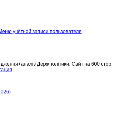
еню учётной записи пользователя
дження+аналіз Держполітики. Сайт на 600 стор
гация
2026)