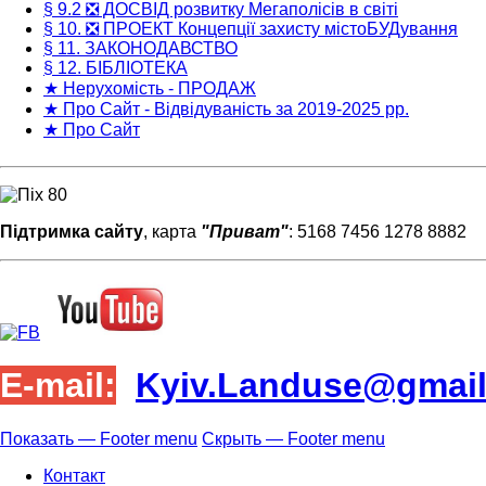
§ 9.2 ❎ ДОСВІД розвитку Мегаполісів в світі
§ 10. ❎ ПРОЕКТ Концепції захисту містоБУДування
§ 11. ЗАКОНОДАВСТВО
§ 12. БІБЛІОТЕКА
★ Нерухомість - ПРОДАЖ
★ Про Сайт - Відвідуваність за 2019-2025 рр.
★ Про Сайт
Підтримка сайту
, карта
"Приват"
: 5168 7456 1278 8882
E-mail:
Kyiv.Landuse@gmai
Показать — Footer menu
Скрыть — Footer menu
Footer
Контакт