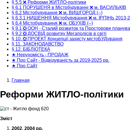
§ 5.5 ❌ Реформи ЖИТЛО-політики
§ 6.1 ПОРУШЕНЯ в Містобудуванні ❌ м. ВАСИЛЬКІВ
§ 6.2 Містобудування ❌ м. ВИШГОРОД (--)
§ 6.3.1 НИЩЕННЯ Містобудування ❌ м. ІРПІНЬ 2013-
§ 6.4 Містобудування ❌ м. ОБУХІВ (--)
§ 9.1 ❎ ООН - Сталий розвиток та Просторове планув
§ 9.2 ❎ ДОСВІД розвитку Мегаполісів в світі
§ 10. ❎ ПРОЕКТ Концепції захисту містоБУДування
§ 11. ЗАКОНОДАВСТВО
§ 12. БІБЛІОТЕКА
★ Нерухомість - ПРОДАЖ
★ Про Сайт - Відвідуваність за 2019-2025 рр.
★ Про Сайт
Главная
Строка
Реформи ЖИТЛО-політики
навигации
Зміст
2002, 2004 рр.