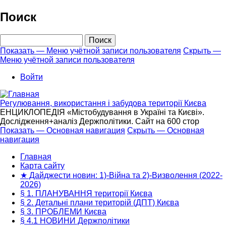
Перейти
Поиск
к
основному
Поиск
содержанию
Показать — Меню учётной записи пользователя
Скрыть —
Меню учётной записи пользователя
Меню
учётной
Войти
записи
пользователя
Регулювання, використання і забудова території Києва
ЕНЦИКЛОПЕДІЯ «Містобудування в Україні та Києві».
Дослідження+аналіз Держполітики. Сайт на 600 стор
Показать — Основная навигация
Скрыть — Основная
навигация
Основная
навигация
Главная
Карта сайту
★ Дайджести новин: 1)-Війна та 2)-Визволення (2022-
2026)
§ 1. ПЛАНУВАННЯ території Києва
§ 2. Детальні плани територій (ДПТ) Києва
§ 3. ПРОБЛЕМИ Києва
§ 4.1 НОВИНИ Держполітики