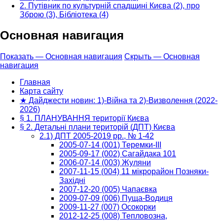
2. Путівник по культурній спадщині Києва (2), про
Зброю (3), Бібліотека (4)
Основная навигация
Показать — Основная навигация
Скрыть — Основная
навигация
Главная
Карта сайту
★ Дайджести новин: 1)-Війна та 2)-Визволення (2022-
2026)
§ 1. ПЛАНУВАННЯ території Києва
§ 2. Детальні плани територій (ДПТ) Києва
2.1) ДПТ 2005-2019 рр., № 1-42
2005-07-14 (001) Теремки-ІІІ
2005-09-17 (002) Сагайдака 101
2006-07-14 (003) Жуляни
2007-11-15 (004) 11 мікрорайон Позняки-
Західні
2007-12-20 (005) Чапаєвка
2009-07-09 (006) Пуща-Водиця
2009-11-27 (007) Осокорки
2012-12-25 (008) Тепловозна,