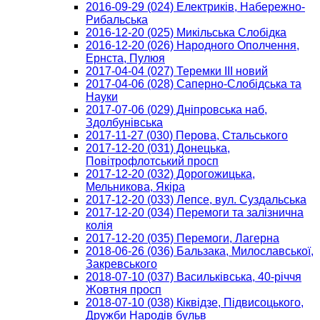
2016-09-29 (024) Електриків, Набережно-
Рибальська
2016-12-20 (025) Микільська Слобідка
2016-12-20 (026) Народного Ополчення,
Ернста, Пулюя
2017-04-04 (027) Теремки ІІІ новий
2017-04-06 (028) Саперно-Слобідська та
Науки
2017-07-06 (029) Дніпровська наб,
Здолбунівська
2017-11-27 (030) Перова, Стальського
2017-12-20 (031) Донецька,
Повітрофлотський просп
2017-12-20 (032) Дорогожицька,
Мельникова, Якіра
2017-12-20 (033) Лепсе, вул. Суздальська
2017-12-20 (034) Перемоги та залізнична
колія
2017-12-20 (035) Перемоги, Лагерна
2018-06-26 (036) Бальзака, Милославської,
Закревського
2018-07-10 (037) Васильківська, 40-річчя
Жовтня просп
2018-07-10 (038) Кіквідзе, Підвисоцького,
Дружби Народів бульв