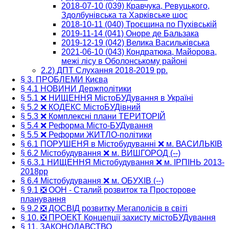
2018-07-10 (039) Кравчука, Ревуцького,
Здолбунівська та Харківське шос
2018-10-11 (040) Троєщина по Пухівській
2019-11-14 (041) Оноре де Бальзака
2019-12-19 (042) Велика Васильківська
2021-06-10 (043) Кондратюка, Майорова,
межі лісу в Оболонському районі
2.2) ДПТ Слухання 2018-2019 рр.
§ 3. ПРОБЛЕМИ Києва
§ 4.1 НОВИНИ Держполітики
§ 5.1 ❌ НИЩЕННЯ МістоБУДування в Україні
§ 5.2 ❌ КОДЕКС МістоБУДівний
§ 5.3 ❌ Комплексні плани ТЕРИТОРІЙ
§ 5.4 ❌ Реформа Місто-БУДування
§ 5.5 ❌ Реформи ЖИТЛО-політики
§ 6.1 ПОРУШЕНЯ в Містобудуванні ❌ м. ВАСИЛЬКІВ
§ 6.2 Містобудування ❌ м. ВИШГОРОД (--)
§ 6.3.1 НИЩЕННЯ Містобудування ❌ м. ІРПІНЬ 2013-
2018рр
§ 6.4 Містобудування ❌ м. ОБУХІВ (--)
§ 9.1 ❎ ООН - Сталий розвиток та Просторове
планування
§ 9.2 ❎ ДОСВІД розвитку Мегаполісів в світі
§ 10. ❎ ПРОЕКТ Концепції захисту містоБУДування
§ 11. ЗАКОНОДАВСТВО