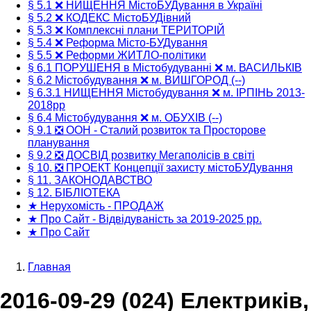
§ 5.1 ❌ НИЩЕННЯ МістоБУДування в Україні
§ 5.2 ❌ КОДЕКС МістоБУДівний
§ 5.3 ❌ Комплексні плани ТЕРИТОРІЙ
§ 5.4 ❌ Реформа Місто-БУДування
§ 5.5 ❌ Реформи ЖИТЛО-політики
§ 6.1 ПОРУШЕНЯ в Містобудуванні ❌ м. ВАСИЛЬКІВ
§ 6.2 Містобудування ❌ м. ВИШГОРОД (--)
§ 6.3.1 НИЩЕННЯ Містобудування ❌ м. ІРПІНЬ 2013-
2018рр
§ 6.4 Містобудування ❌ м. ОБУХІВ (--)
§ 9.1 ❎ ООН - Сталий розвиток та Просторове
планування
§ 9.2 ❎ ДОСВІД розвитку Мегаполісів в світі
§ 10. ❎ ПРОЕКТ Концепції захисту містоБУДування
§ 11. ЗАКОНОДАВСТВО
§ 12. БІБЛІОТЕКА
★ Нерухомість - ПРОДАЖ
★ Про Сайт - Відвідуваність за 2019-2025 рр.
★ Про Сайт
Главная
Строка
2016-09-29 (024) Електриків,
навигации