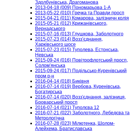
Здолбунівська, Драгоманова
2013-04-18 (009) Пономарьова 1-А
2013-05-22 (010) Гречка та Правди просп
2015-04-21 (011) Комарова, залізничн колія
2015-05-21 (012) Крижанівського,
Вернадського
2015-07-16 (013) Глушкова, Заболотного
2015-07-23 (014) Возз’єднання,
Харківського шосе
2015-07-23 (015) Туполева, Естонська,
Невська
2015-09-24 (016) Повітрофлотський просп,
Солом'янська
2015-09-24 (017) Подільсько-Куренівський
пром р-н
2016-04-14 (018) Биківня
2016-07-14 (019) Вербова, Куренівська,
Богатирська
2016-07-14 (020) Возз'єднання, залізниця,
Броварський просп
2016-07-14 (021) Туполєва 12
2016-07-21 (022) Заболотного, Лебедєва та
Метрологічна
2016-07-28 (023) Мілютенка, Шолом-
Алейхема, Братиславська