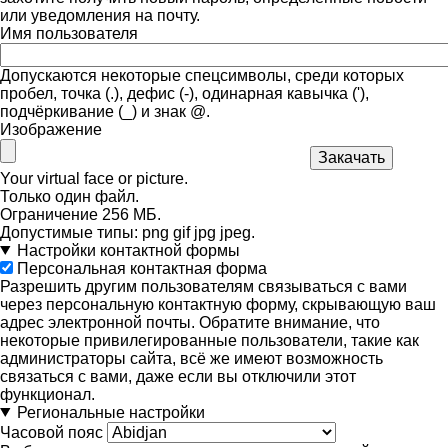
или уведомления на почту.
Имя пользователя
Допускаются некоторые спецсимволы, среди которых
пробел, точка (.), дефис (-), одинарная кавычка ('),
подчёркивание (_) и знак @.
Изображение
Your virtual face or picture.
Только один файл.
Ограничение 256 МБ.
Допустимые типы: png gif jpg jpeg.
Настройки контактной формы
Персональная контактная форма
Разрешить другим пользователям связываться с вами
через персональную контактную форму, скрывающую ваш
адрес электронной почты. Обратите внимание, что
некоторые привилегированные пользователи, такие как
администраторы сайта, всё же имеют возможность
связаться с вами, даже если вы отключили этот
функционал.
Региональные настройки
Часовой пояс