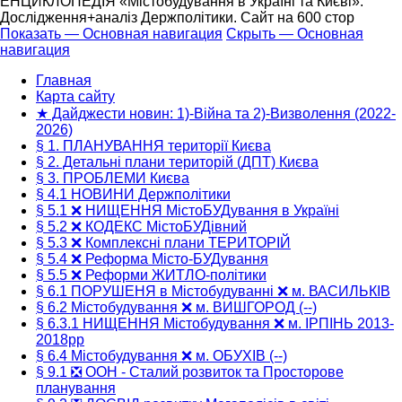
ЕНЦИКЛОПЕДІЯ «Містобудування в Україні та Києві».
Дослідження+аналіз Держполітики. Сайт на 600 стор
Показать — Основная навигация
Скрыть — Основная
навигация
Основная
навигация
Главная
Карта сайту
★ Дайджести новин: 1)-Війна та 2)-Визволення (2022-
2026)
§ 1. ПЛАНУВАННЯ території Києва
§ 2. Детальні плани територій (ДПТ) Києва
§ 3. ПРОБЛЕМИ Києва
§ 4.1 НОВИНИ Держполітики
§ 5.1 ❌ НИЩЕННЯ МістоБУДування в Україні
§ 5.2 ❌ КОДЕКС МістоБУДівний
§ 5.3 ❌ Комплексні плани ТЕРИТОРІЙ
§ 5.4 ❌ Реформа Місто-БУДування
§ 5.5 ❌ Реформи ЖИТЛО-політики
§ 6.1 ПОРУШЕНЯ в Містобудуванні ❌ м. ВАСИЛЬКІВ
§ 6.2 Містобудування ❌ м. ВИШГОРОД (--)
§ 6.3.1 НИЩЕННЯ Містобудування ❌ м. ІРПІНЬ 2013-
2018рр
§ 6.4 Містобудування ❌ м. ОБУХІВ (--)
§ 9.1 ❎ ООН - Сталий розвиток та Просторове
планування