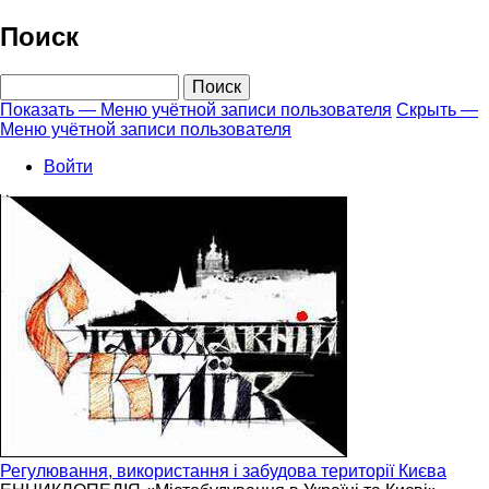
Перейти
Поиск
к
основному
Поиск
содержанию
Показать — Меню учётной записи пользователя
Скрыть —
Меню учётной записи пользователя
Меню
учётной
Войти
записи
пользователя
Регулювання, використання і забудова території Києва