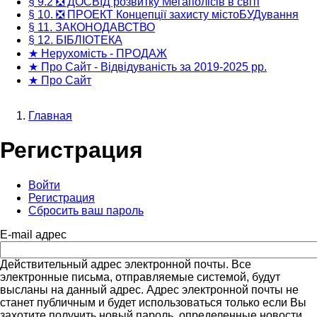
§ 9.2 ❎ ДОСВІД розвитку Мегаполісів в світі
§ 10. ❎ ПРОЕКТ Концепції захисту містоБУДування
§ 11. ЗАКОНОДАВСТВО
§ 12. БІБЛІОТЕКА
★ Нерухомість - ПРОДАЖ
★ Про Сайт - Відвідуваність за 2019-2025 рр.
★ Про Сайт
Главная
Строка
Регистрация
навигации
Войти
Регистрация
(активная
Главные
Сбросить ваш пароль
вкладка)
вкладки
E-mail адрес
Действительный адрес электронной почты. Все
электронные письма, отправляемые системой, будут
высланы на данный адрес. Адрес электронной почты не
станет публичным и будет использоваться только если Вы
захотите получить новый пароль, определенные новости