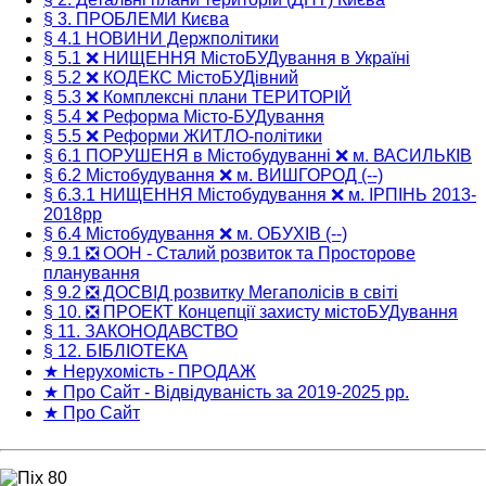
§ 3. ПРОБЛЕМИ Києва
§ 4.1 НОВИНИ Держполітики
§ 5.1 ❌ НИЩЕННЯ МістоБУДування в Україні
§ 5.2 ❌ КОДЕКС МістоБУДівний
§ 5.3 ❌ Комплексні плани ТЕРИТОРІЙ
§ 5.4 ❌ Реформа Місто-БУДування
§ 5.5 ❌ Реформи ЖИТЛО-політики
§ 6.1 ПОРУШЕНЯ в Містобудуванні ❌ м. ВАСИЛЬКІВ
§ 6.2 Містобудування ❌ м. ВИШГОРОД (--)
§ 6.3.1 НИЩЕННЯ Містобудування ❌ м. ІРПІНЬ 2013-
2018рр
§ 6.4 Містобудування ❌ м. ОБУХІВ (--)
§ 9.1 ❎ ООН - Сталий розвиток та Просторове
планування
§ 9.2 ❎ ДОСВІД розвитку Мегаполісів в світі
§ 10. ❎ ПРОЕКТ Концепції захисту містоБУДування
§ 11. ЗАКОНОДАВСТВО
§ 12. БІБЛІОТЕКА
★ Нерухомість - ПРОДАЖ
★ Про Сайт - Відвідуваність за 2019-2025 рр.
★ Про Сайт